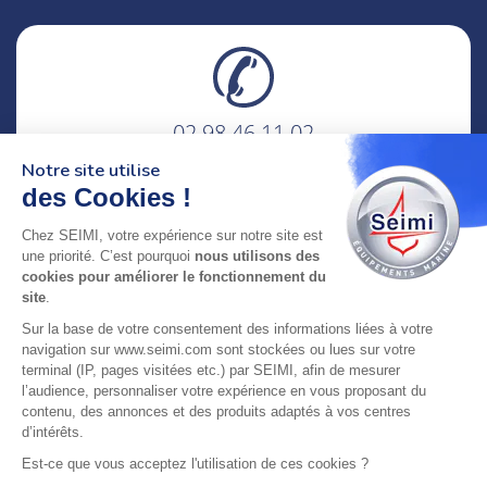
02 98 46 11 02
lundi au vendredi
Notre site utilise
8h-12h30 & 13h30-18h
des Cookies !
adresse : 75 Rue Amiral Troude,
Chez SEIMI, votre expérience sur notre site est
29200 Brest FRANCE
une priorité. C’est pourquoi
nous utilisons des
cookies pour améliorer le fonctionnement du
site
.
SEIMI, UNE ENTREPRISE CERTIFIÉE, ENGAGÉE ET
Sur la base de votre consentement des informations liées à votre
LABELLISÉE
navigation sur www.seimi.com sont stockées ou lues sur votre
terminal (IP, pages visitées etc.) par SEIMI, afin de mesurer
l’audience, personnaliser votre expérience en vous proposant du
contenu, des annonces et des produits adaptés à vos centres
d’intérêts.
© 2024 SEIMI - Tous droits réservés
Est-ce que vous acceptez l'utilisation de ces cookies ?