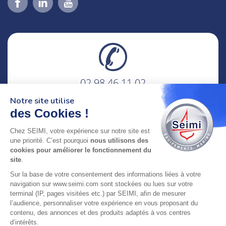
02 98 46 11 02
lundi au vendredi
Notre site utilise
8h-12h30 & 13h30-18h
des Cookies !
adresse : 75 Rue Amiral Troude,
Chez SEIMI, votre expérience sur notre site est
29200 Brest FRANCE
une priorité. C’est pourquoi
nous utilisons des
cookies pour améliorer le fonctionnement du
site
.
SEIMI, UNE ENTREPRISE CERTIFIÉE, ENGAGÉE ET
Sur la base de votre consentement des informations liées à votre
LABELLISÉE
navigation sur www.seimi.com sont stockées ou lues sur votre
terminal (IP, pages visitées etc.) par SEIMI, afin de mesurer
l’audience, personnaliser votre expérience en vous proposant du
contenu, des annonces et des produits adaptés à vos centres
d’intérêts.