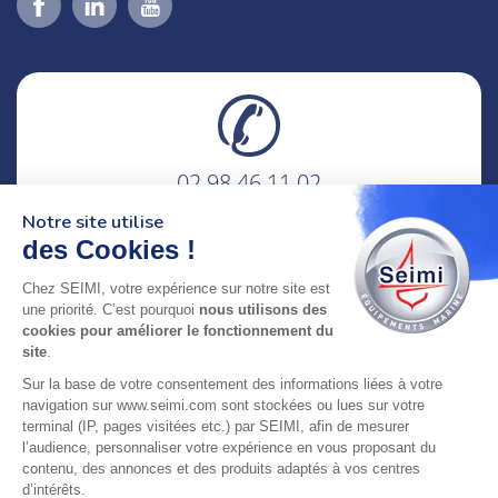
02 98 46 11 02
lundi au vendredi
Notre site utilise
8h-12h30 & 13h30-18h
des Cookies !
adresse : 75 Rue Amiral Troude,
Chez SEIMI, votre expérience sur notre site est
29200 Brest FRANCE
une priorité. C’est pourquoi
nous utilisons des
cookies pour améliorer le fonctionnement du
site
.
SEIMI, UNE ENTREPRISE CERTIFIÉE, ENGAGÉE ET
Sur la base de votre consentement des informations liées à votre
LABELLISÉE
navigation sur www.seimi.com sont stockées ou lues sur votre
terminal (IP, pages visitées etc.) par SEIMI, afin de mesurer
l’audience, personnaliser votre expérience en vous proposant du
contenu, des annonces et des produits adaptés à vos centres
d’intérêts.