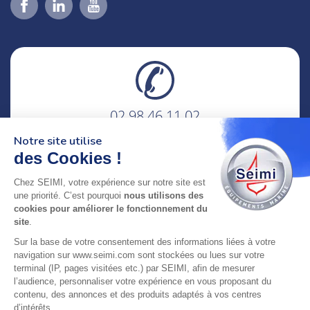
02 98 46 11 02
lundi au vendredi
Notre site utilise
8h-12h30 & 13h30-18h
des Cookies !
adresse : 75 Rue Amiral Troude,
Chez SEIMI, votre expérience sur notre site est
29200 Brest FRANCE
une priorité. C’est pourquoi
nous utilisons des
cookies pour améliorer le fonctionnement du
site
.
SEIMI, UNE ENTREPRISE CERTIFIÉE, ENGAGÉE ET
Sur la base de votre consentement des informations liées à votre
LABELLISÉE
navigation sur www.seimi.com sont stockées ou lues sur votre
terminal (IP, pages visitées etc.) par SEIMI, afin de mesurer
l’audience, personnaliser votre expérience en vous proposant du
contenu, des annonces et des produits adaptés à vos centres
d’intérêts.