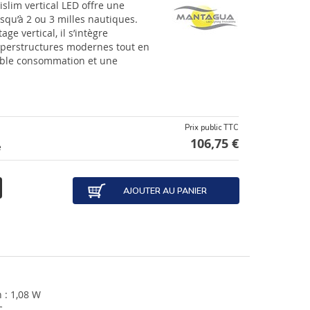
islim vertical LED offre une
usqu’à 2 ou 3 milles nautiques.
e vertical, il s’intègre
uperstructures modernes tout en
ible consommation et une
Prix public TTC
106,75 €
e
AJOUTER AU PANIER
: 1,08 W
c