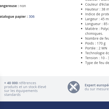
Couleur d'éclai
angereuse :
non
Hauteur : 38 
Indice de prote
atalogue papier :
306
Largeur : 45 
Longueur : 8
Matière : Poly
chimiques.
Nombre de feu
Poids : 170 g
Portée : 2 MN
Technologie éc
Tension : 10 - 
Type de feu de
+ 40 000
références
Expert europé
produits et un stock élevé
du sur mesure
sur les équipements
standards