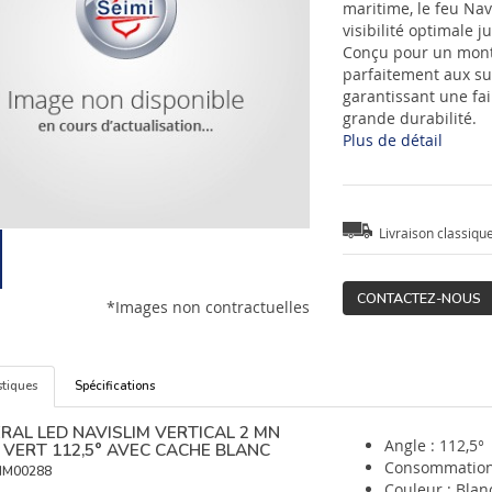
maritime, le feu Nav
visibilité optimale j
Conçu pour un montag
parfaitement aux s
garantissant une fa
grande durabilité.
Plus de détail
Livraison classiqu
CONTACTEZ-NOUS
*Images non contractuelles
stiques
Spécifications
RAL LED NAVISLIM VERTICAL 2 MN
Angle : 112,5°
 VERT 112,5° AVEC CACHE BLANC
Consommation 
IM00288
Couleur : Blan