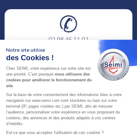
02 98 46 11 02
lundi au vendredi
Notre site utilise
8h-12h30 & 13h30-18h
des Cookies !
adresse : 75 Rue Amiral Troude,
Chez SEIMI, votre expérience sur notre site est
29200 Brest FRANCE
une priorité. C’est pourquoi
nous utilisons des
cookies pour améliorer le fonctionnement du
site
.
SEIMI, UNE ENTREPRISE CERTIFIÉE, ENGAGÉE ET
Sur la base de votre consentement des informations liées à votre
LABELLISÉE
navigation sur www.seimi.com sont stockées ou lues sur votre
terminal (IP, pages visitées etc.) par SEIMI, afin de mesurer
l’audience, personnaliser votre expérience en vous proposant du
contenu, des annonces et des produits adaptés à vos centres
d’intérêts.
© 2024 SEIMI - Tous droits réservés
Est-ce que vous acceptez l'utilisation de ces cookies ?