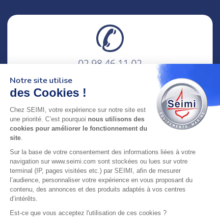
02 98 46 11 02
lundi au vendredi
Notre site utilise
8h-12h30 & 13h30-18h
des Cookies !
adresse : 75 Rue Amiral Troude,
Chez SEIMI, votre expérience sur notre site est
29200 Brest FRANCE
une priorité. C’est pourquoi
nous utilisons des
cookies pour améliorer le fonctionnement du
site
.
SEIMI, UNE ENTREPRISE CERTIFIÉE, ENGAGÉE ET
Sur la base de votre consentement des informations liées à votre
LABELLISÉE
navigation sur www.seimi.com sont stockées ou lues sur votre
terminal (IP, pages visitées etc.) par SEIMI, afin de mesurer
l’audience, personnaliser votre expérience en vous proposant du
contenu, des annonces et des produits adaptés à vos centres
d’intérêts.
© 2024 SEIMI - Tous droits réservés
Est-ce que vous acceptez l'utilisation de ces cookies ?