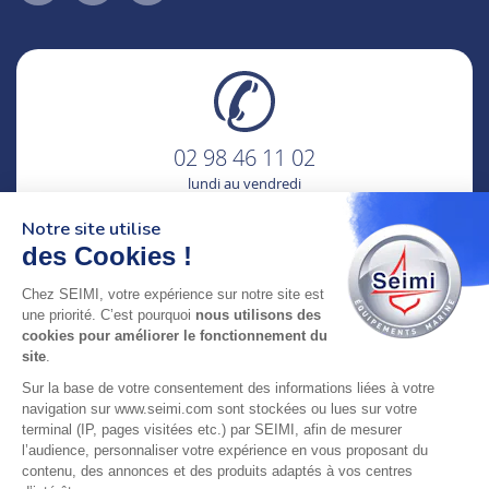
02 98 46 11 02
lundi au vendredi
8h-12h30 & 13h30-18h
Notre site utilise
des Cookies !
adresse : 75 Rue Amiral Troude,
29200 Brest FRANCE
Chez SEIMI, votre expérience sur notre site est
une priorité. C’est pourquoi
nous utilisons des
cookies pour améliorer le fonctionnement du
SEIMI, UNE ENTREPRISE CERTIFIÉE, ENGAGÉE ET
site
.
LABELLISÉE
Sur la base de votre consentement des informations liées à votre
navigation sur www.seimi.com sont stockées ou lues sur votre
terminal (IP, pages visitées etc.) par SEIMI, afin de mesurer
l’audience, personnaliser votre expérience en vous proposant du
contenu, des annonces et des produits adaptés à vos centres
© 2024 SEIMI - Tous droits réservés