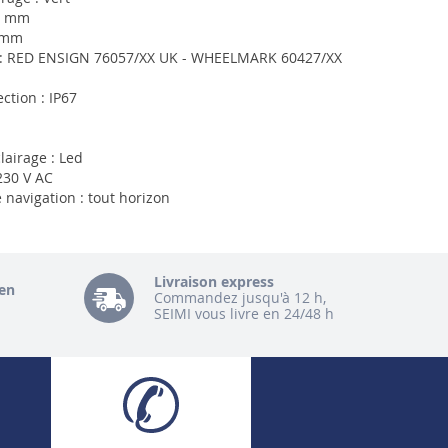
2 mm
 mm
 : RED ENSIGN 76057/XX UK - WHEELMARK 60427/XX
ction : IP67
lairage : Led
230 V AC
 navigation : tout horizon
Livraison express
en
Commandez jusqu'à 12 h,
SEIMI vous livre en 24/48 h