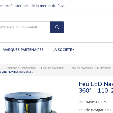
s professionnels de la mer et du fluvial
MARQUES PARTENAIRES
LA SOCIÉTÉ
l
Éclairage & Signalisation
Feux de navigation
Feux de navigation LED Navimax
u LED Navimax horizonta...
Feu LED Nav
360° - 110-
Réf :
NAVIMAX00255
Feu de navigation L