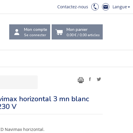
Contactez-nous
Langue
Mon compte
Mon panier
Se connecter
0,00 €
/
0,00
articles
imax horizontal 3 mn blanc
230 V
ED Navimax horizontal.