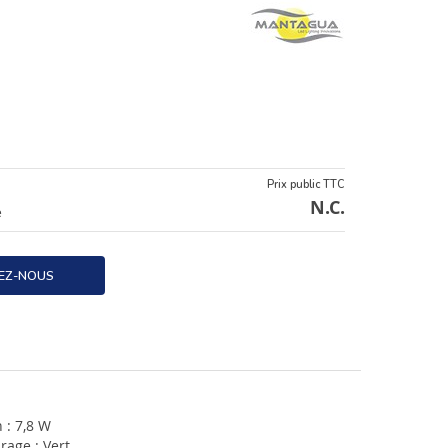
Prix public TTC
N.C.
e
EZ-NOUS
: 7,8 W
rage : Vert