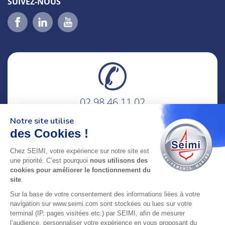
SUIVEZ-NOUS
02 98 46 11 02
lundi au vendredi
Notre site utilise
8h-12h30 & 13h30-18h
des Cookies !
adresse : 75 Rue Amiral Troude,
Chez SEIMI, votre expérience sur notre site est
29200 Brest FRANCE
une priorité. C’est pourquoi
nous utilisons des
cookies pour améliorer le fonctionnement du
site
.
SEIMI, UNE ENTREPRISE CERTIFIÉE, ENGAGÉE ET
Sur la base de votre consentement des informations liées à votre
LABELLISÉE
navigation sur www.seimi.com sont stockées ou lues sur votre
terminal (IP, pages visitées etc.) par SEIMI, afin de mesurer
l’audience, personnaliser votre expérience en vous proposant du