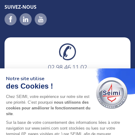
SUIVEZ-NOUS
02 98 46 11 02
lundi au vendredi
Notre site utilise
8h-12h30 & 13h30-18h
des Cookies !
adresse : 75 Rue Amiral Troude,
Chez SEIMI, votre expérience sur notre site est
29200 Brest FRANCE
une priorité. C’est pourquoi
nous utilisons des
cookies pour améliorer le fonctionnement du
site
.
SEIMI, UNE ENTREPRISE CERTIFIÉE, ENGAGÉE ET
Sur la base de votre consentement des informations liées à votre
LABELLISÉE
navigation sur www.seimi.com sont stockées ou lues sur votre
terminal (IP, pages visitées etc.) par SEIMI, afin de mesurer