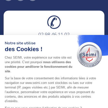
02 98 46 11 02
lundi au vendredi
Notre site utilise
8h-12h30 & 13h30-18h
des Cookies !
adresse : 75 Rue Amiral Troude,
Chez SEIMI, votre expérience sur notre site est
29200 Brest FRANCE
une priorité. C’est pourquoi
nous utilisons des
cookies pour améliorer le fonctionnement du
site
.
SEIMI, UNE ENTREPRISE CERTIFIÉE, ENGAGÉE ET
Sur la base de votre consentement des informations liées à votre
LABELLISÉE
navigation sur www.seimi.com sont stockées ou lues sur votre
terminal (IP, pages visitées etc.) par SEIMI, afin de mesurer
l’audience, personnaliser votre expérience en vous proposant du
contenu, des annonces et des produits adaptés à vos centres
d’intérêts.
© 2024 SEIMI - Tous droits réservés