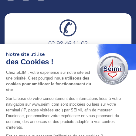
02 98 46 11 02
lundi au vendredi
Notre site utilise
8h-12h30 & 13h30-18h
des Cookies !
adresse : 75 Rue Amiral Troude,
Chez SEIMI, votre expérience sur notre site est
29200 Brest FRANCE
une priorité. C’est pourquoi
nous utilisons des
cookies pour améliorer le fonctionnement du
site
.
SEIMI, UNE ENTREPRISE CERTIFIÉE, ENGAGÉE ET
Sur la base de votre consentement des informations liées à votre
LABELLISÉE
navigation sur www.seimi.com sont stockées ou lues sur votre
terminal (IP, pages visitées etc.) par SEIMI, afin de mesurer
l’audience, personnaliser votre expérience en vous proposant du
contenu, des annonces et des produits adaptés à vos centres
d’intérêts.
© 2024 SEIMI - Tous droits réservés