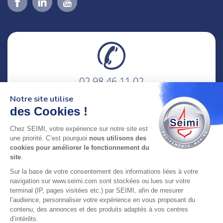
02 98 46 11 02
lundi au vendredi
Notre site utilise
8h-12h30 & 13h30-18h
des Cookies !
adresse : 75 Rue Amiral Troude,
Chez SEIMI, votre expérience sur notre site est
29200 Brest FRANCE
une priorité. C’est pourquoi
nous utilisons des
cookies pour améliorer le fonctionnement du
site
.
SEIMI, UNE ENTREPRISE CERTIFIÉE, ENGAGÉE ET
Sur la base de votre consentement des informations liées à votre
LABELLISÉE
navigation sur www.seimi.com sont stockées ou lues sur votre
terminal (IP, pages visitées etc.) par SEIMI, afin de mesurer
l’audience, personnaliser votre expérience en vous proposant du
contenu, des annonces et des produits adaptés à vos centres
d’intérêts.