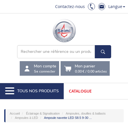
Contactez-nous
Langue
Mon compte
Mon panier
Se connecter
0,00 €
/
0,00
articles
TOUS NOS PRODUITS
CATALOGUE
Accueil
Éclairage & Signalisation
Ampoules, douilles & ballasts
Ampoules à LED
Ampoule navette LED S8.5 9-30 ...