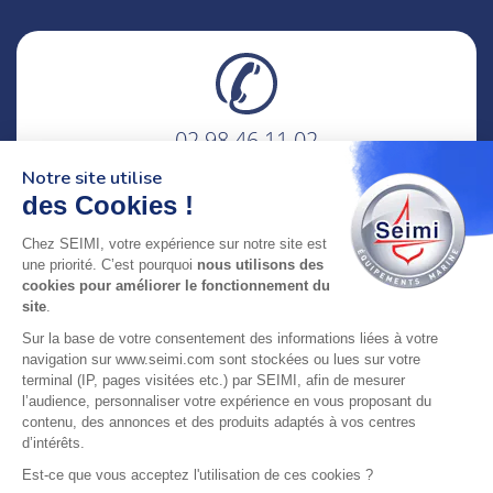
02 98 46 11 02
lundi au vendredi
Notre site utilise
8h-12h30 & 13h30-18h
des Cookies !
adresse : 75 Rue Amiral Troude,
Chez SEIMI, votre expérience sur notre site est
29200 Brest FRANCE
une priorité. C’est pourquoi
nous utilisons des
cookies pour améliorer le fonctionnement du
site
.
SEIMI, UNE ENTREPRISE CERTIFIÉE, ENGAGÉE ET
Sur la base de votre consentement des informations liées à votre
LABELLISÉE
navigation sur www.seimi.com sont stockées ou lues sur votre
terminal (IP, pages visitées etc.) par SEIMI, afin de mesurer
l’audience, personnaliser votre expérience en vous proposant du
contenu, des annonces et des produits adaptés à vos centres
d’intérêts.
© 2024 SEIMI - Tous droits réservés
Est-ce que vous acceptez l'utilisation de ces cookies ?