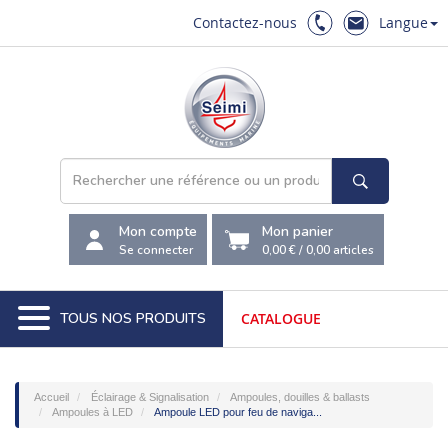
Contactez-nous
Langue
Mon compte
Mon panier
Se connecter
0,00 €
/
0,00
articles
TOUS NOS PRODUITS
CATALOGUE
Accueil
Éclairage & Signalisation
Ampoules, douilles & ballasts
Ampoules à LED
Ampoule LED pour feu de naviga...