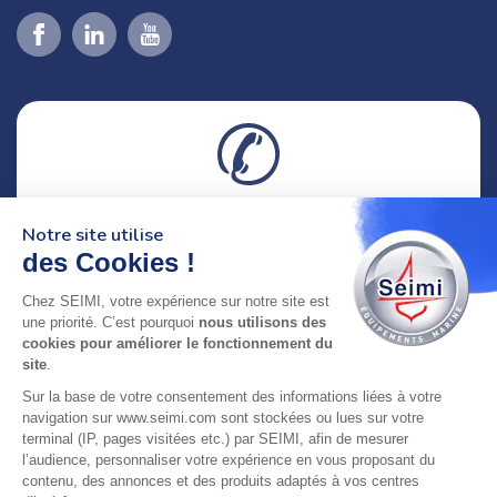
02 98 46 11 02
Notre site utilise
lundi au vendredi
des Cookies !
8h-12h30 & 13h30-18h
Chez SEIMI, votre expérience sur notre site est
adresse : 75 Rue Amiral Troude,
une priorité. C’est pourquoi
nous utilisons des
29200 Brest FRANCE
cookies pour améliorer le fonctionnement du
site
.
SEIMI, UNE ENTREPRISE CERTIFIÉE, ENGAGÉE ET
Sur la base de votre consentement des informations liées à votre
navigation sur www.seimi.com sont stockées ou lues sur votre
LABELLISÉE
terminal (IP, pages visitées etc.) par SEIMI, afin de mesurer
l’audience, personnaliser votre expérience en vous proposant du
contenu, des annonces et des produits adaptés à vos centres