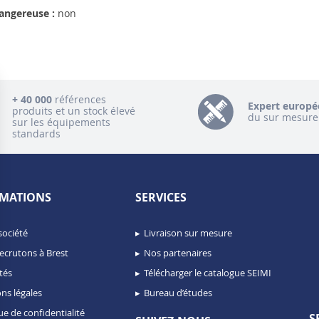
angereuse :
non
+ 40 000
références
Expert europé
produits et un stock élevé
du sur mesure
sur les équipements
standards
MATIONS
SERVICES
société
Livraison sur mesure
ecrutons à Brest
Nos partenaires
tés
Télécharger le catalogue SEIMI
ns légales
Bureau d’études
ue de confidentialité
S