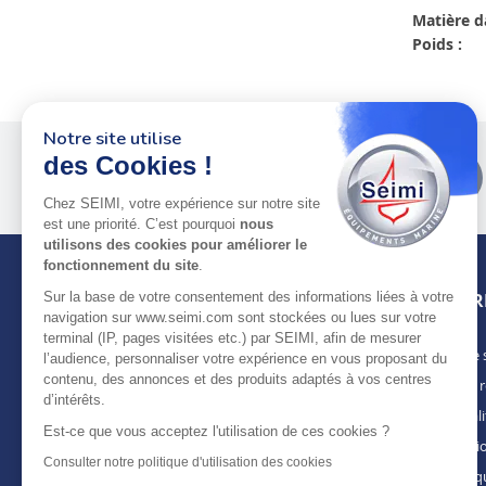
Matière d
Poids :
Notre site utilise
Plus de 50 ans
au service
des Cookies !
des pros
Chez SEIMI, votre expérience sur notre site
est une priorité. C’est pourquoi
nous
utilisons des cookies pour améliorer le
fonctionnement du site
.
INFOR
Sur la base de votre consentement des informations liées à votre
navigation sur www.seimi.com sont stockées ou lues sur votre
terminal (IP, pages visitées etc.) par SEIMI, afin de mesurer
Notre 
À PROPOS DE SEIMI
l’audience, personnaliser votre expérience en vous proposant du
contenu, des annonces et des produits adaptés à vos centres
Nous r
Depuis plus de 50 ans, nous apportons des
d’intérêts.
solutions standards & sur-mesure aux
Actuali
chantiers de construction navale, de refit,
Est-ce que vous acceptez l'utilisation de ces cookies ?
Mentio
d’entretien et réparation, magasins
Consulter notre politique d'utilisation des cookies
spécialisés, armateurs et entreprises de
Politiq