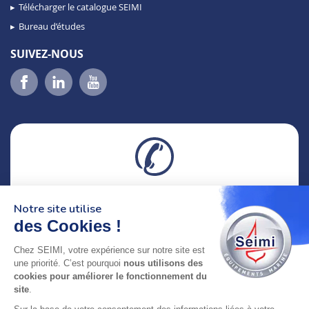
Télécharger le catalogue SEIMI
Bureau d’études
SUIVEZ-NOUS
02 98 46 11 02
Notre site utilise
lundi au vendredi
8h-12h30 & 13h30-18h
des Cookies !
Chez SEIMI, votre expérience sur notre site est
adresse : 75 Rue Amiral Troude,
une priorité. C’est pourquoi
nous utilisons des
29200 Brest FRANCE
cookies pour améliorer le fonctionnement du
site
.
SEIMI, UNE ENTREPRISE CERTIFIÉE, ENGAGÉE ET