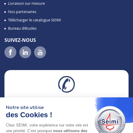
Livraison sur mesure
Nos partenaires
Télécharger le catalogue SEIMI
Bureau d’études
SUIVEZ-NOUS
02 98 46 11 02
Notre site utilise
lundi au vendredi
8h-12h30 & 13h30-18h
des Cookies !
Chez SEIMI, votre expérience sur notre site est
adresse : 75 Rue Amiral Troude,
une priorité. C’est pourquoi
nous utilisons des
29200 Brest FRANCE