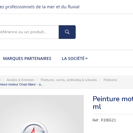
s professionnels de la mer et du fluvial
MARQUES PARTENAIRES
LA SOCIÉTÉ
l
Anodes & Entretien
Peintures, vernis, antifouling & solvants
Peintures
nture moteur Onan blanc - a...
Peinture mo
ml
Réf :
P205521