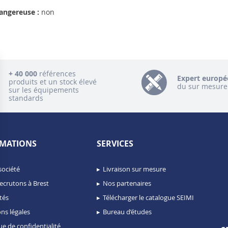
angereuse :
non
+ 40 000
références
Expert europé
produits et un stock élevé
du sur mesure
sur les équipements
standards
MATIONS
SERVICES
société
Livraison sur mesure
ecrutons à Brest
Nos partenaires
tés
Télécharger le catalogue SEIMI
ns légales
Bureau d’études
ue de confidentialité