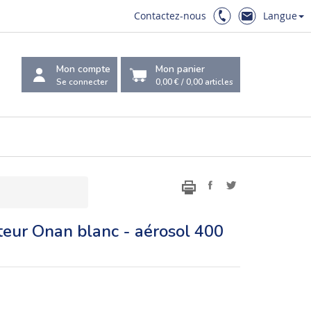
Contactez-nous
Langue
Mon compte
Mon panier
Se connecter
0,00 €
/
0,00
articles
teur Onan blanc - aérosol 400