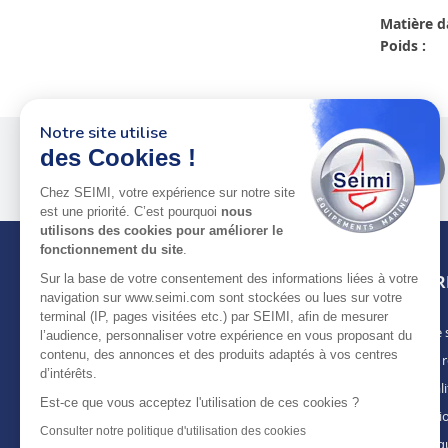
Matière d
Poids :
Notre site utilise
des Cookies !
Plus de 50 ans
au service
des pros
Chez SEIMI, votre expérience sur notre site
est une priorité. C’est pourquoi
nous
utilisons des cookies pour améliorer le
fonctionnement du site
.
Sur la base de votre consentement des informations liées à votre
INFOR
navigation sur www.seimi.com sont stockées ou lues sur votre
terminal (IP, pages visitées etc.) par SEIMI, afin de mesurer
Notre 
À PROPOS DE SEIMI
l’audience, personnaliser votre expérience en vous proposant du
contenu, des annonces et des produits adaptés à vos centres
Nous r
Depuis plus de 50 ans, nous apportons des
d’intérêts.
solutions standards & sur-mesure aux
Actuali
chantiers de construction navale, de refit,
Est-ce que vous acceptez l'utilisation de ces cookies ?
Mentio
d’entretien et réparation, magasins
Consulter notre politique d'utilisation des cookies
spécialisés, armateurs et entreprises de
Politiq