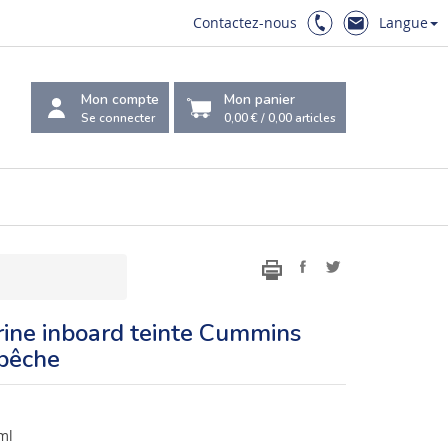
Contactez-nous
Langue
Mon compte
Mon panier
Se connecter
0,00 €
/
0,00
articles
rine inboard teinte Cummins
 pêche
ml