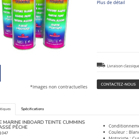
Plus de détail
Livraison classiqu
CONTACTEZ-NOUS
*Images non contractuelles
stiques
Spécifications
E MARINE INBOARD TEINTE CUMMINS
Conditionneme
ASSÉ PÊCHE
Couleur : Blan
1047
Motoriste : C