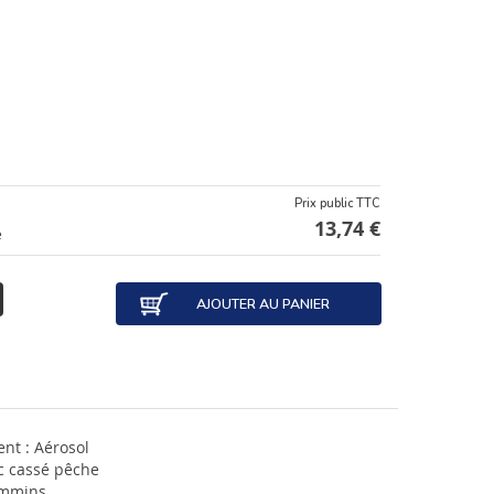
Prix public TTC
13,74 €
e
AJOUTER AU PANIER
nt : Aérosol
c cassé pêche
ummins