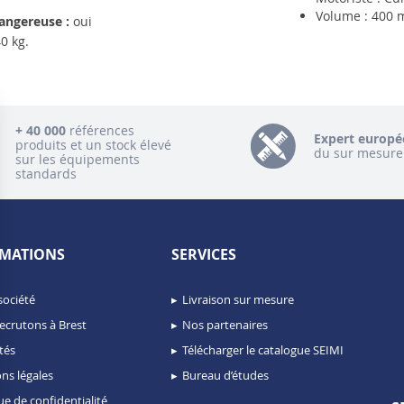
Volume : 400 
angereuse :
oui
0 kg.
+ 40 000
références
Expert europé
produits et un stock élevé
du sur mesure
sur les équipements
standards
MATIONS
SERVICES
société
Livraison sur mesure
ecrutons à Brest
Nos partenaires
tés
Télécharger le catalogue SEIMI
ns légales
Bureau d’études
ue de confidentialité