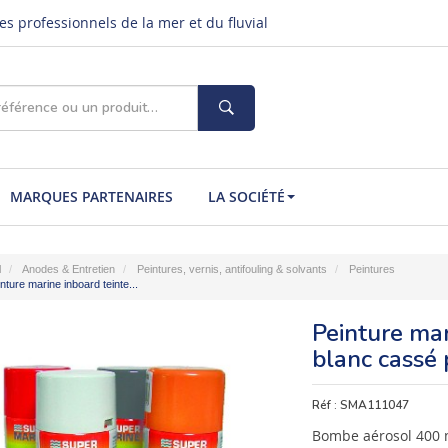
s professionnels de la mer et du fluvial
MARQUES PARTENAIRES
LA SOCIÉTÉ
l
Anodes & Entretien
Peintures, vernis, antifouling & solvants
Peintures
nture marine inboard teinte...
Peinture ma
blanc cassé
Réf :
SMA111047
Bombe aérosol 400 