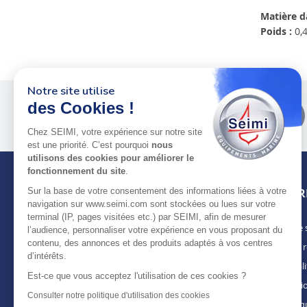
Matière d
Poids :
0,4
Notre site utilise
des Cookies !
Plus de 50 ans
au service
des pros
Chez SEIMI, votre expérience sur notre site
est une priorité. C’est pourquoi
nous
utilisons des cookies pour améliorer le
fonctionnement du site
.
Sur la base de votre consentement des informations liées à votre
INFOR
navigation sur www.seimi.com sont stockées ou lues sur votre
terminal (IP, pages visitées etc.) par SEIMI, afin de mesurer
Notre 
À PROPOS DE SEIMI
l’audience, personnaliser votre expérience en vous proposant du
contenu, des annonces et des produits adaptés à vos centres
Nous r
Depuis plus de 50 ans, nous apportons des
d’intérêts.
solutions standards & sur-mesure aux
Actuali
chantiers de construction navale, de refit,
Est-ce que vous acceptez l'utilisation de ces cookies ?
Mentio
d’entretien et réparation, magasins
Consulter notre politique d'utilisation des cookies
spécialisés, armateurs et entreprises de
Politiq