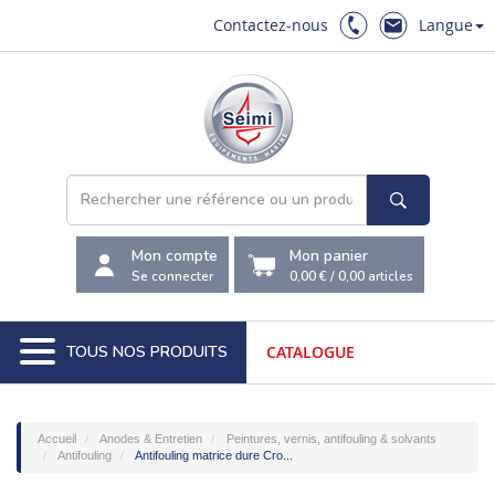
Contactez-nous
Langue
Mon compte
Mon panier
Se connecter
0,00 €
/
0,00
articles
TOUS NOS PRODUITS
CATALOGUE
Accueil
Anodes & Entretien
Peintures, vernis, antifouling & solvants
Antifouling
Antifouling matrice dure Cro...