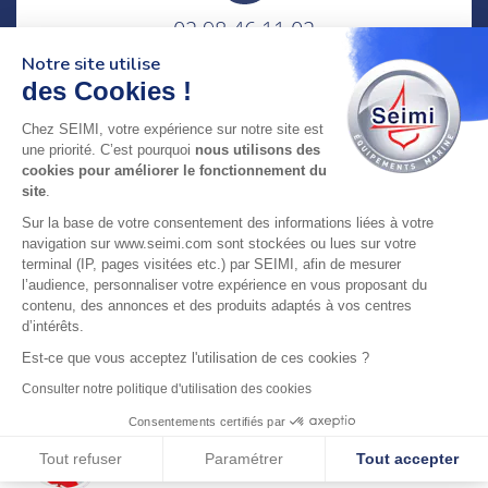
02 98 46 11 02
lundi au vendredi
Notre site utilise
8h-12h30 & 13h30-18h
des Cookies !
adresse : 75 Rue Amiral Troude,
Chez SEIMI, votre expérience sur notre site est
29200 Brest FRANCE
une priorité. C’est pourquoi
nous utilisons des
cookies pour améliorer le fonctionnement du
site
.
SEIMI, UNE ENTREPRISE CERTIFIÉE, ENGAGÉE ET
Sur la base de votre consentement des informations liées à votre
LABELLISÉE
navigation sur www.seimi.com sont stockées ou lues sur votre
terminal (IP, pages visitées etc.) par SEIMI, afin de mesurer
l’audience, personnaliser votre expérience en vous proposant du
contenu, des annonces et des produits adaptés à vos centres
d’intérêts.
Est-ce que vous acceptez l'utilisation de ces cookies ?
© 2024 SEIMI - Tous droits réservés
Consulter notre politique d'utilisation des cookies
Consentements certifiés par
Tout refuser
Paramétrer
Tout accepter