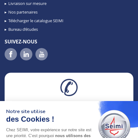
Livraison sur mesure
Nos partenaires
Télécharger le catalogue SEIMI
Bureau d’études
SUIVEZ-NOUS
02 98 46 11 02
Notre site utilise
lundi au vendredi
8h-12h30 & 13h30-18h
des Cookies !
Chez SEIMI, votre expérience sur notre site est
adresse : 75 Rue Amiral Troude,
une priorité. C’est pourquoi
nous utilisons des
29200 Brest FRANCE