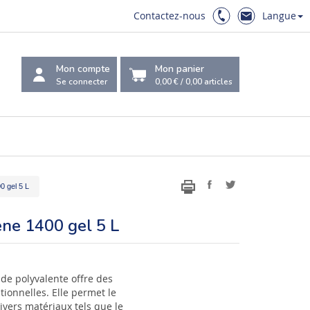
Contactez-nous
Langue
Mon compte
Mon panier
Se connecter
0,00 €
/
0,00
articles
0 gel 5 L
ène 1400 gel 5 L
uide polyvalente offre des
ionnelles. Elle permet le
divers matériaux tels que le