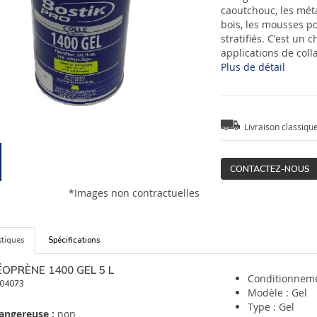
caoutchouc, les métaux
bois, les mousses po
stratifiés. C'est un
applications de coll
Plus de détail
Livraison classiqu
CONTACTEZ-NOUS
*Images non contractuelles
stiques
Spécifications
OPRÈNE 1400 GEL 5 L
Conditionneme
04073
Modèle : Gel
Type : Gel
angereuse :
non