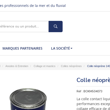
s professionnels de la mer et du fluvial
MARQUES PARTENAIRES
LA SOCIÉTÉ
l
Anodes & Entretien
Collage et mastics
Colles néoprènes
Colle néoprène 140
Colle néopr
Réf :
BOKM504073
La colle contact liq
performances except
collage efficace de 