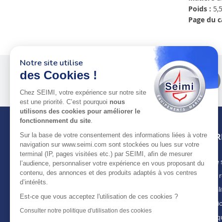
Poids :
5,5
Page du c
Notre site utilise
Plus de 50 ans
au service
des Cookies !
des pros
Chez SEIMI, votre expérience sur notre site
est une priorité. C’est pourquoi
nous
utilisons des cookies pour améliorer le
fonctionnement du site
.
INFOR
Sur la base de votre consentement des informations liées à votre
navigation sur www.seimi.com sont stockées ou lues sur votre
terminal (IP, pages visitées etc.) par SEIMI, afin de mesurer
Notre 
À PROPOS DE SEIMI
l’audience, personnaliser votre expérience en vous proposant du
contenu, des annonces et des produits adaptés à vos centres
Nous r
Depuis plus de 50 ans, nous apportons des
d’intérêts.
solutions standards & sur-mesure aux
Actuali
chantiers de construction navale, de refit,
Est-ce que vous acceptez l'utilisation de ces cookies ?
Mentio
d’entretien et réparation, magasins
Consulter notre politique d'utilisation des cookies
spécialisés, armateurs et entreprises de
Politiq