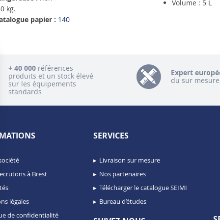
Volume : 5 L
0 kg.
atalogue papier :
140
+ 40 000
références
Expert europé
produits et un stock élevé
du sur mesure
sur les équipements
standards
MATIONS
SERVICES
société
Livraison sur mesure
ecrutons à Brest
Nos partenaires
tés
Télécharger le catalogue SEIMI
ns légales
Bureau d’études
ue de confidentialité
S