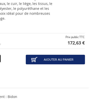
, le cuir, le liège, les tissus, le
lyester, le polyuréthane et les
 choix idéal pour de nombreuses
age.
Prix public TTC
172,63 €
e
AJOUTER AU PANIER
nt : Bidon