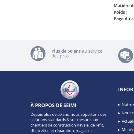
Matière d
Poids :
Page du c
ise
Plus de 50 ans
au service
des pros
ies !
expérience sur notre site est une priorité.
s utilisons des cookies pour améliorer le
u site
.
INFOR
re consentement des informations liées à votre
w.seimi.com sont stockées ou lues sur votre
s visitées etc.) par SEIMI, afin de mesurer
Notre 
À PROPOS DE SEIMI
naliser votre expérience en vous proposant du
nces et des produits adaptés à vos centres
Nous r
Depuis plus de 50 ans, nous apportons des
solutions standards & sur-mesure aux
Actuali
chantiers de construction navale, de refit,
ceptez l'utilisation de ces cookies ?
Mentio
d’entretien et réparation, magasins