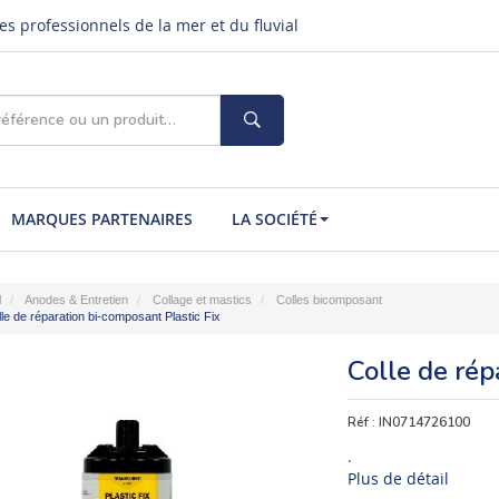
s professionnels de la mer et du fluvial
MARQUES PARTENAIRES
LA SOCIÉTÉ
l
Anodes & Entretien
Collage et mastics
Colles bicomposant
le de réparation bi-composant Plastic Fix
Colle de rép
Réf :
IN0714726100
.
Plus de détail