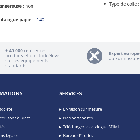
Type de colle 
angereuse :
non
atalogue papier :
140
+ 40 000
références
Expert europé
produits et un stock élevé
du sur mesure
sur les équipements
standards
MATIONS
SERVICES
société
Livraison sur mesure
ecrutons à Brest
Nos partenaires
tés
Télécharger le catalogue SEIMI
ns légales
Bureau d’études