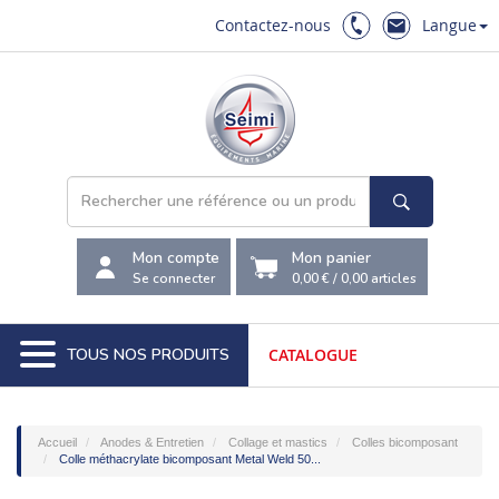
Contactez-nous
Langue
Mon compte
Mon panier
Se connecter
0,00 €
/
0,00
articles
TOUS NOS PRODUITS
CATALOGUE
Accueil
Anodes & Entretien
Collage et mastics
Colles bicomposant
Colle méthacrylate bicomposant Metal Weld 50...