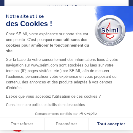
02 98 46 11 02
lundi au vendredi
Notre site utilise
8h-12h30 & 13h30-18h
des Cookies !
adresse : 75 Rue Amiral Troude,
Chez SEIMI, votre expérience sur notre site est
29200 Brest FRANCE
une priorité. C’est pourquoi
nous utilisons des
cookies pour améliorer le fonctionnement du
site
.
SEIMI, UNE ENTREPRISE CERTIFIÉE, ENGAGÉE ET
Sur la base de votre consentement des informations liées à votre
LABELLISÉE
navigation sur www.seimi.com sont stockées ou lues sur votre
terminal (IP, pages visitées etc.) par SEIMI, afin de mesurer
l’audience, personnaliser votre expérience en vous proposant du
contenu, des annonces et des produits adaptés à vos centres
d’intérêts.
Est-ce que vous acceptez l'utilisation de ces cookies ?
© 2024 SEIMI - Tous droits réservés
Consulter notre politique d'utilisation des cookies
Consentements certifiés par
Tout refuser
Paramétrer
Tout accepter