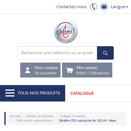
Contactez-nous
Langue
Mon compte
Mon panier
Se connecter
0,00 €
/
0,00
articles
TOUS NOS PRODUITS
CATALOGUE
Accueil
Anodes & Entretien
Collage et mastics
Colle-mastic polyuréthane
Sikaflex-291 cartouche de 310 ml - blanc