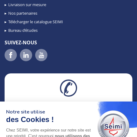
Livraison sur mesure
Nos partenaires
Télécharger le catalogue SEIMI
Bureau d’études
SUIVEZ-NOUS
02 98 46 11 02
Notre site utilise
lundi au vendredi
8h-12h30 & 13h30-18h
des Cookies !
Chez SEIMI, votre expérience sur notre site est
adresse : 75 Rue Amiral Troude,
une priorité. C’est pourquoi
nous utilisons des
29200 Brest FRANCE