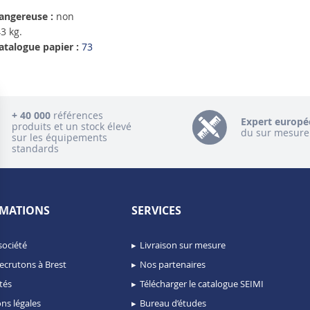
angereuse :
non
3 kg.
atalogue papier :
73
+ 40 000
références
Expert europé
produits et un stock élevé
du sur mesure
sur les équipements
standards
MATIONS
SERVICES
société
Livraison sur mesure
ecrutons à Brest
Nos partenaires
tés
Télécharger le catalogue SEIMI
ns légales
Bureau d’études