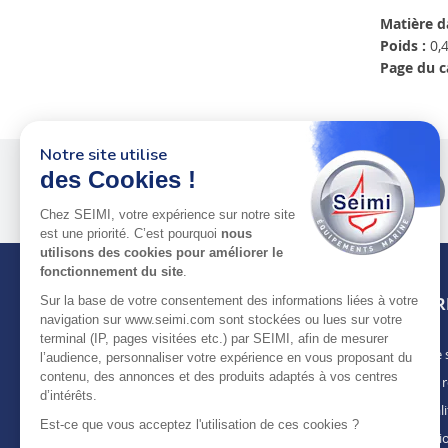
Matière d
Poids :
0,4
Page du c
Notre site utilise
des Cookies !
Plus de 50 ans
au service
des pros
Chez SEIMI, votre expérience sur notre site
est une priorité. C’est pourquoi
nous
utilisons des cookies pour améliorer le
fonctionnement du site
.
Sur la base de votre consentement des informations liées à votre
INFOR
navigation sur www.seimi.com sont stockées ou lues sur votre
terminal (IP, pages visitées etc.) par SEIMI, afin de mesurer
Notre 
À PROPOS DE SEIMI
l’audience, personnaliser votre expérience en vous proposant du
contenu, des annonces et des produits adaptés à vos centres
Nous r
Depuis plus de 50 ans, nous apportons des
d’intérêts.
solutions standards & sur-mesure aux
Actuali
chantiers de construction navale, de refit,
Est-ce que vous acceptez l'utilisation de ces cookies ?
Mentio
d’entretien et réparation, magasins