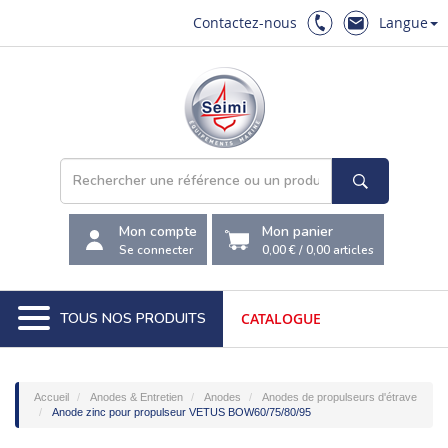
Contactez-nous
Langue
Mon compte
Mon panier
Se connecter
0,00 €
/
0,00
articles
TOUS NOS PRODUITS
CATALOGUE
Accueil
Anodes & Entretien
Anodes
Anodes de propulseurs d'étrave
Anode zinc pour propulseur VETUS BOW60/75/80/95