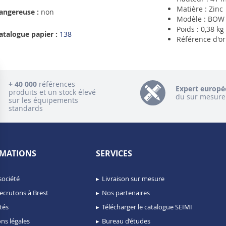
Matière : Zinc
angereuse :
non
Modèle : BOW
Poids : 0,38 kg
atalogue papier :
138
Référence d'or
+ 40 000
références
Expert europé
produits et un stock élevé
du sur mesure
sur les équipements
standards
MATIONS
SERVICES
société
Livraison sur mesure
ecrutons à Brest
Nos partenaires
tés
Télécharger le catalogue SEIMI
ns légales
Bureau d’études