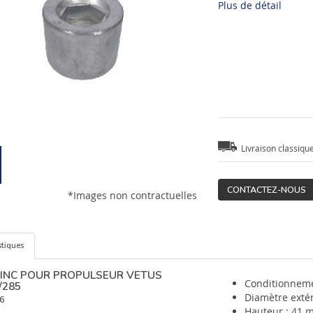
Plus de détail
Livraison classiqu
CONTACTEZ-NOUS
*Images non contractuelles
stiques
INC POUR PROPULSEUR VETUS
Conditionneme
/285
Diamètre exté
6
Hauteur : 41 