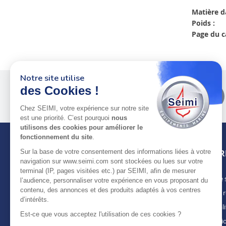
Matière d
Poids :
Page du c
Notre site utilise
des Cookies !
Plus de 50 ans
au service
des pros
Chez SEIMI, votre expérience sur notre site
est une priorité. C’est pourquoi
nous
utilisons des cookies pour améliorer le
fonctionnement du site
.
Sur la base de votre consentement des informations liées à votre
INFOR
navigation sur www.seimi.com sont stockées ou lues sur votre
terminal (IP, pages visitées etc.) par SEIMI, afin de mesurer
Notre 
À PROPOS DE SEIMI
l’audience, personnaliser votre expérience en vous proposant du
contenu, des annonces et des produits adaptés à vos centres
Nous r
Depuis plus de 50 ans, nous apportons des
d’intérêts.
solutions standards & sur-mesure aux
Actuali
chantiers de construction navale, de refit,
Est-ce que vous acceptez l'utilisation de ces cookies ?
Mentio
d’entretien et réparation, magasins