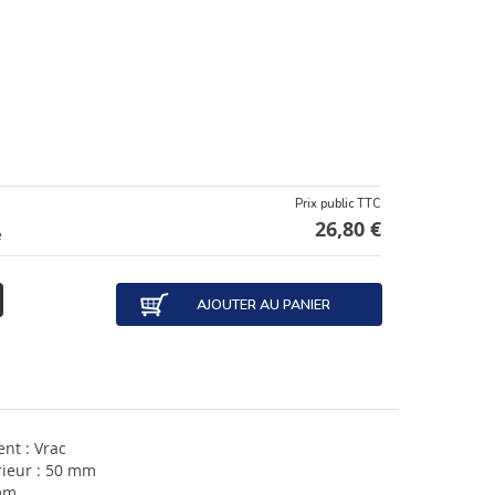
Prix public TTC
26,80 €
e
AJOUTER AU PANIER
nt : Vrac
rieur : 50 mm
mm