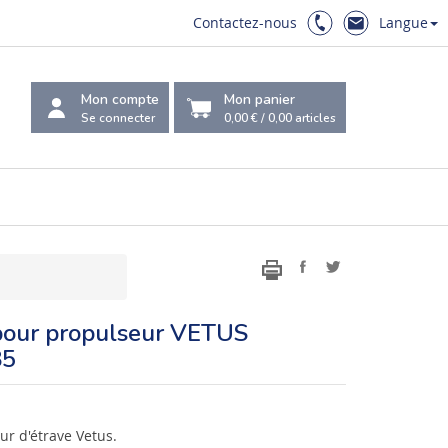
Contactez-nous
Langue
Mon compte
Mon panier
Se connecter
0,00 €
/
0,00
articles
pour propulseur VETUS
85
r d'étrave Vetus.