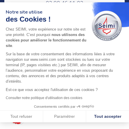
02 98 46 11 02
lundi au vendredi
Notre site utilise
8h-12h30 & 13h30-18h
des Cookies !
adresse : 75 Rue Amiral Troude,
Chez SEIMI, votre expérience sur notre site est
29200 Brest FRANCE
une priorité. C’est pourquoi
nous utilisons des
cookies pour améliorer le fonctionnement du
site
.
SEIMI, UNE ENTREPRISE CERTIFIÉE, ENGAGÉE ET
Sur la base de votre consentement des informations liées à votre
LABELLISÉE
navigation sur www.seimi.com sont stockées ou lues sur votre
terminal (IP, pages visitées etc.) par SEIMI, afin de mesurer
l’audience, personnaliser votre expérience en vous proposant du
contenu, des annonces et des produits adaptés à vos centres
d’intérêts.
Est-ce que vous acceptez l'utilisation de ces cookies ?
© 2024 SEIMI - Tous droits réservés
Consulter notre politique d'utilisation des cookies
Consentements certifiés par
Tout refuser
Paramétrer
Tout accepter