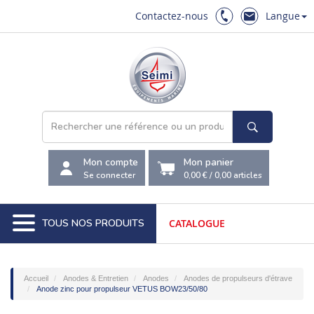
Contactez-nous
Langue
Mon compte
Mon panier
Se connecter
0,00 €
/
0,00
articles
TOUS NOS PRODUITS
CATALOGUE
Accueil
Anodes & Entretien
Anodes
Anodes de propulseurs d'étrave
Anode zinc pour propulseur VETUS BOW23/50/80