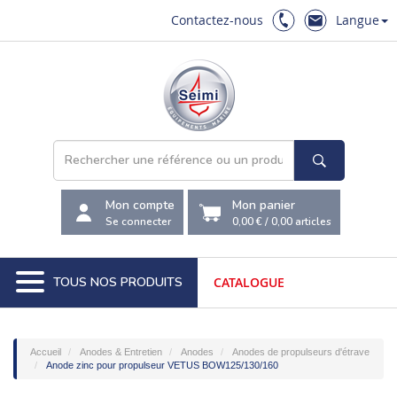
Contactez-nous
Langue
Mon compte
Mon panier
Se connecter
0,00 €
/
0,00
articles
TOUS NOS PRODUITS
CATALOGUE
Accueil
Anodes & Entretien
Anodes
Anodes de propulseurs d'étrave
Anode zinc pour propulseur VETUS BOW125/130/160