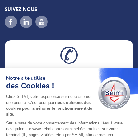
SUIVEZ-NOUS
02 98 46 11 02
Notre site utilise
lundi au vendredi
8h-12h30 & 13h30-18h
des Cookies !
Chez SEIMI, votre expérience sur notre site est
adresse : 75 Rue Amiral Troude,
une priorité. C’est pourquoi
nous utilisons des
29200 Brest FRANCE
cookies pour améliorer le fonctionnement du
site
.
SEIMI, UNE ENTREPRISE CERTIFIÉE, ENGAGÉE ET
Sur la base de votre consentement des informations liées à votre
LABELLISÉE
navigation sur www.seimi.com sont stockées ou lues sur votre
terminal (IP, pages visitées etc.) par SEIMI, afin de mesurer