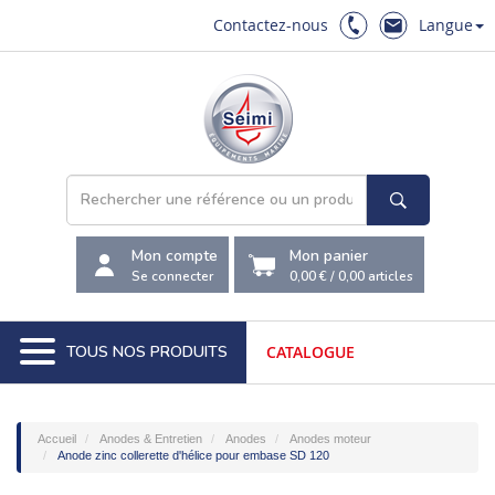
Contactez-nous
Langue
Mon compte
Mon panier
Se connecter
0,00 €
/
0,00
articles
TOUS NOS PRODUITS
CATALOGUE
Accueil
Anodes & Entretien
Anodes
Anodes moteur
Anode zinc collerette d'hélice pour embase SD 120