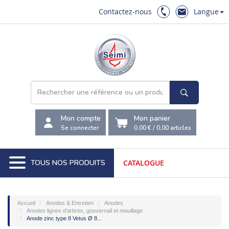
Contactez-nous
Langue
Mon compte
Mon panier
Se connecter
0,00 €
/
0,00
articles
TOUS NOS PRODUITS
CATALOGUE
Accueil
Anodes & Entretien
Anodes
Anodes lignes d’arbres, gouvernail et mouillage
Anode zinc type 8 Vetus Ø 8...