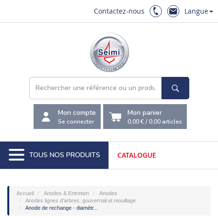
Contactez-nous
Langue
Mon compte
Mon panier
Se connecter
0,00 €
/
0,00
articles
TOUS NOS PRODUITS
CATALOGUE
Accueil
Anodes & Entretien
Anodes
Anodes lignes d’arbres, gouvernail et mouillage
Anode de rechange - diamètr...