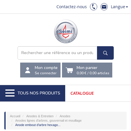
Contactez-nous
Langue
Mon compte
Mon panier
Se connecter
0,00 €
/
0,00
articles
TOUS NOS PRODUITS
CATALOGUE
Accueil
Anodes & Entretien
Anodes
Anodes lignes d’arbres, gouvernail et mouillage
Anode embout d'arbre hexago...