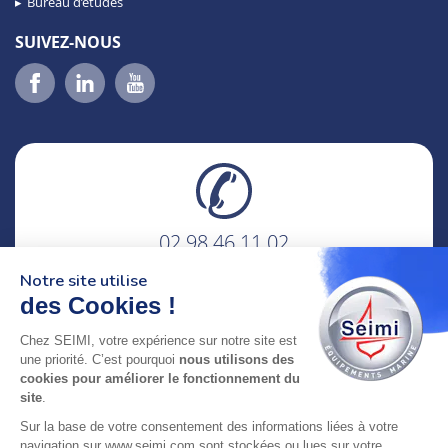
Bureau d’études
SUIVEZ-NOUS
02 98 46 11 02
lundi au vendredi
Notre site utilise
8h-12h30 & 13h30-18h
des Cookies !
adresse : 75 Rue Amiral Troude,
Chez SEIMI, votre expérience sur notre site est
29200 Brest FRANCE
une priorité. C’est pourquoi
nous utilisons des
cookies pour améliorer le fonctionnement du
site
.
SEIMI, UNE ENTREPRISE CERTIFIÉE, ENGAGÉE ET
Sur la base de votre consentement des informations liées à votre
LABELLISÉE
navigation sur www.seimi.com sont stockées ou lues sur votre