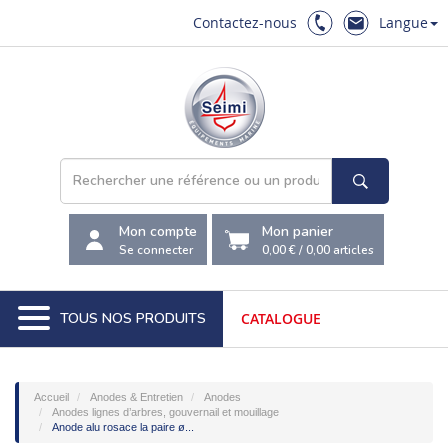
Contactez-nous
Langue
Mon compte
Mon panier
Se connecter
0,00 €
/
0,00
articles
TOUS NOS PRODUITS
CATALOGUE
Accueil
Anodes & Entretien
Anodes
Anodes lignes d’arbres, gouvernail et mouillage
Anode alu rosace la paire ø...