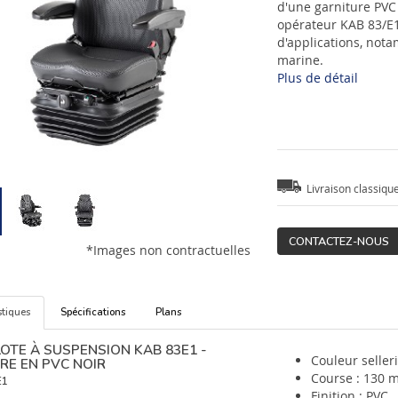
d'une garniture PVC 
opérateur KAB 83/E1
d'applications, not
marine.
Plus de détail
Livraison classiqu
CONTACTEZ-NOUS
*Images non contractuelles
stiques
Spécifications
Plans
LOTE À SUSPENSION KAB 83E1 -
Couleur selleri
RE EN PVC NOIR
Course : 130 
E1
Finition : PVC