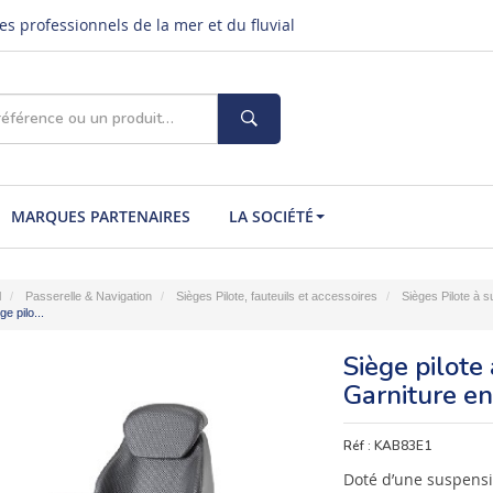
s professionnels de la mer et du fluvial
MARQUES PARTENAIRES
LA SOCIÉTÉ
l
Passerelle & Navigation
Sièges Pilote, fauteuils et accessoires
Sièges Pilote à 
ge pilo...
Siège pilote
Garniture en
Réf :
KAB83E1
Doté d’une suspens