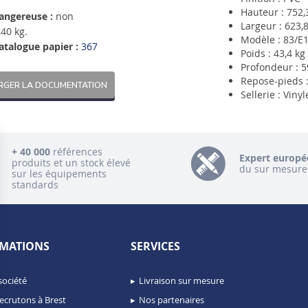
Hauteur : 752
angereuse :
non
Largeur : 623
40 kg.
Modèle : 83/E
atalogue papier :
367
Poids : 43,4 kg
Profondeur : 
Repose-pieds 
RGER LA DOCUMENTATION
Sellerie : Vinyl
+ 40 000
références
Expert europé
produits et un stock élevé
du sur mesure
sur les équipements
standards
MATIONS
SERVICES
société
Livraison sur mesure
ecrutons à Brest
Nos partenaires