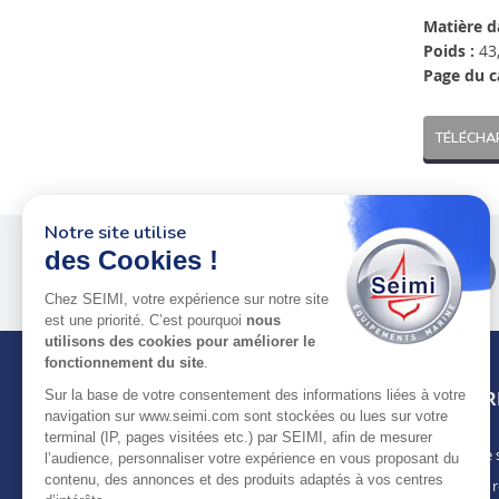
Matière d
Poids :
43,
Page du c
TÉLÉCHA
Notre site utilise
des Cookies !
Plus de 50 ans
au service
des pros
Chez SEIMI, votre expérience sur notre site
est une priorité. C’est pourquoi
nous
utilisons des cookies pour améliorer le
fonctionnement du site
.
Sur la base de votre consentement des informations liées à votre
INFOR
navigation sur www.seimi.com sont stockées ou lues sur votre
terminal (IP, pages visitées etc.) par SEIMI, afin de mesurer
Notre 
À PROPOS DE SEIMI
l’audience, personnaliser votre expérience en vous proposant du
contenu, des annonces et des produits adaptés à vos centres
Nous r
Depuis plus de 50 ans, nous apportons des