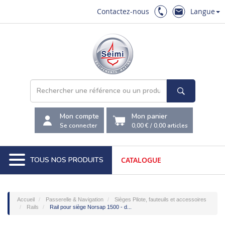
Contactez-nous
Langue
Mon compte
Mon panier
Se connecter
0,00 €
/
0,00
articles
TOUS NOS PRODUITS
CATALOGUE
Accueil
Passerelle & Navigation
Sièges Pilote, fauteuils et accessoires
Rails
Rail pour siège Norsap 1500 - d...