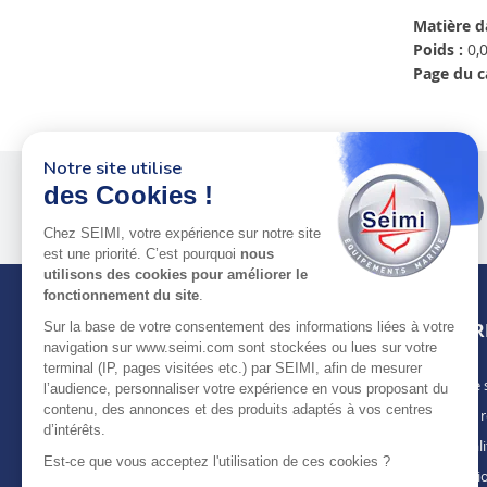
Matière d
Poids :
0,0
Page du c
Notre site utilise
des Cookies !
Plus de 50 ans
au service
des pros
Chez SEIMI, votre expérience sur notre site
est une priorité. C’est pourquoi
nous
utilisons des cookies pour améliorer le
fonctionnement du site
.
Sur la base de votre consentement des informations liées à votre
INFOR
navigation sur www.seimi.com sont stockées ou lues sur votre
terminal (IP, pages visitées etc.) par SEIMI, afin de mesurer
Notre 
À PROPOS DE SEIMI
l’audience, personnaliser votre expérience en vous proposant du
contenu, des annonces et des produits adaptés à vos centres
Nous r
Depuis plus de 50 ans, nous apportons des
d’intérêts.
solutions standards & sur-mesure aux
Actuali
chantiers de construction navale, de refit,
Est-ce que vous acceptez l'utilisation de ces cookies ?
Mentio
d’entretien et réparation, magasins