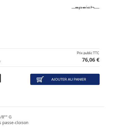
Prix public TTC
76,06 €
e
AJOUTER AU PANIER
/8"" G
s passe-cloison