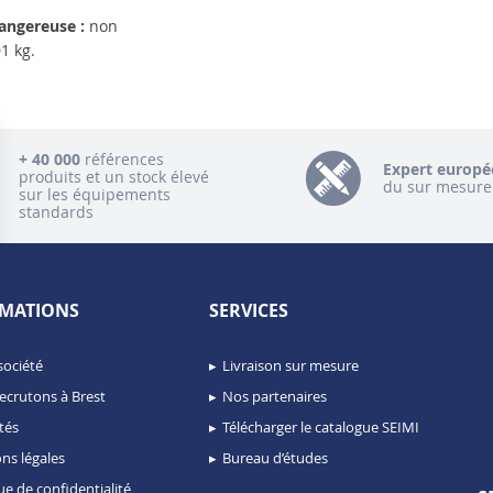
angereuse :
non
1 kg.
+ 40 000
références
Expert europé
produits et un stock élevé
du sur mesure
sur les équipements
standards
MATIONS
SERVICES
société
Livraison sur mesure
ecrutons à Brest
Nos partenaires
tés
Télécharger le catalogue SEIMI
ns légales
Bureau d’études
ue de confidentialité