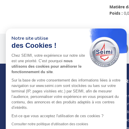
Matière d
Poids :
0,0
Notre site utilise
des Cookies !
Plus de 50 ans
au service
des pros
Chez SEIMI, votre expérience sur notre site
est une priorité. C’est pourquoi
nous
utilisons des cookies pour améliorer le
fonctionnement du site
.
Sur la base de votre consentement des informations liées à votre
INFOR
navigation sur www.seimi.com sont stockées ou lues sur votre
terminal (IP, pages visitées etc.) par SEIMI, afin de mesurer
Notre 
À PROPOS DE SEIMI
l’audience, personnaliser votre expérience en vous proposant du
contenu, des annonces et des produits adaptés à vos centres
Nous r
Depuis plus de 50 ans, nous apportons des
d’intérêts.
solutions standards & sur-mesure aux
Actuali
chantiers de construction navale, de refit,
Est-ce que vous acceptez l'utilisation de ces cookies ?
Mentio
d’entretien et réparation, magasins
Consulter notre politique d'utilisation des cookies
spécialisés, armateurs et entreprises de
Politiq