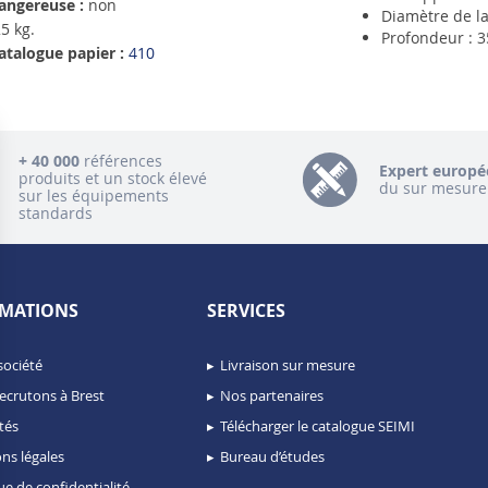
angereuse :
non
Diamètre de l
5 kg.
Profondeur : 
atalogue papier :
410
+ 40 000
références
Expert europé
produits et un stock élevé
du sur mesure
sur les équipements
standards
MATIONS
SERVICES
société
Livraison sur mesure
ecrutons à Brest
Nos partenaires
tés
Télécharger le catalogue SEIMI
ns légales
Bureau d’études
ue de confidentialité