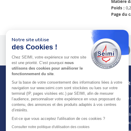
Matière d
Poids :
0,2
Page du c
Notre site utilise
Plus de 50 ans
au service
des Cookies !
des pros
Chez SEIMI, votre expérience sur notre site
est une priorité. C’est pourquoi
nous
utilisons des cookies pour améliorer le
fonctionnement du site
.
INFOR
Sur la base de votre consentement des informations liées à votre
navigation sur www.seimi.com sont stockées ou lues sur votre
terminal (IP, pages visitées etc.) par SEIMI, afin de mesurer
Notre 
À PROPOS DE SEIMI
l’audience, personnaliser votre expérience en vous proposant du
contenu, des annonces et des produits adaptés à vos centres
Nous r
Depuis plus de 50 ans, nous apportons des
d’intérêts.
solutions standards & sur-mesure aux
Actuali
chantiers de construction navale, de refit,
Est-ce que vous acceptez l'utilisation de ces cookies ?
Mentio
d’entretien et réparation, magasins
Consulter notre politique d'utilisation des cookies
spécialisés, armateurs et entreprises de
Politiq