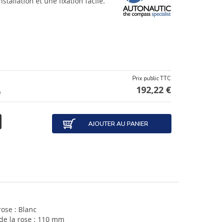
nstallation et une fixation facile.
Prix public TTC
192,22 €
e
AJOUTER AU PANIER
rose : Blanc
de la rose : 110 mm