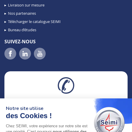
Livraison sur mesure
Nos partenaires
Télécharger le catalogue SEIMI
Bureau d’études
SUIVEZ-NOUS
02 98 46 11 02
Notre site utilise
lundi au vendredi
8h-12h30 & 13h30-18h
des Cookies !
Chez SEIMI, votre expérience sur notre site est
adresse : 75 Rue Amiral Troude,
une priorité. C’est pourquoi
nous utilisons des