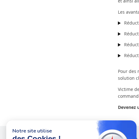
et ainsi a
Les avant
Réduct
Réducti
Réduct
Réduct
Pour des r
solution c
Victime de
commandes
Devenez u
Notre site utilise
des Cookies !
Plus de 50 ans
au service