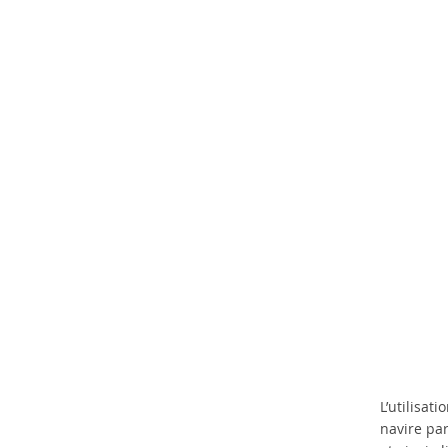
L’utilisat
navire pa