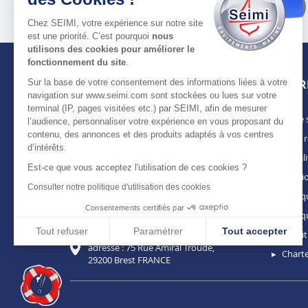
des pros
Chez SEIMI, votre expérience sur notre site
est une priorité. C’est pourquoi
nous
utilisons des cookies pour améliorer le
fonctionnement du site
.
Sur la base de votre consentement des informations liées à votre
INFOR
navigation sur www.seimi.com sont stockées ou lues sur votre
terminal (IP, pages visitées etc.) par SEIMI, afin de mesurer
Notre 
À PROPOS DE SEIMI
l’audience, personnaliser votre expérience en vous proposant du
contenu, des annonces et des produits adaptés à vos centres
Nous r
Depuis plus de 50 ans, nous apportons des
d’intérêts.
solutions standards & sur-mesure aux
Actuali
chantiers de construction navale, de refit,
Est-ce que vous acceptez l'utilisation de ces cookies ?
Mentio
d’entretien et réparation, magasins
Consulter notre politique d'utilisation des cookies
spécialisés, armateurs et entreprises de
Politiq
maintenance. Une offre de produits
Consentements certifiés par
Politiq
complète, mais aussi de services, pour une
satisfaction totale !
En savoir plus
Tout refuser
Paramétrer
Tout accepter
Condit
adresse : 75 Rue Amiral Troude,
Charte
29200 Brest FRANCE
Plateforme de Gestion du Consentement : Personnalisez vos Optio
Axeptio consent
Notre plateforme vous permet d'adapter et de gérer vos paramètres 