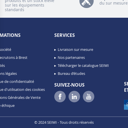
produits et un stock élevé
du sur mesure
sur les équipements
standards
MATIONS
SERVICES
société
Livraison sur mesure
ecrutons à Brest
Nos partenaires
tés
Télécharger le catalogue SEIMI
ns légales
Bureau d’études
ue de confidentialité
S
SUIVEZ-NOUS
ue d'utilisation des cookies
E
ions Générales de Vente
 éthique
ns
© 2024 SEIMI - Tous droits réservés
de confidentialité, en garantissant la conformité avec les réglementat