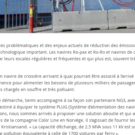
es problématiques et des enjeux actuels de réduction des émissio
chnologique important. Les navires Ro-pax et Ro-Ro et navires de cr
r leurs escales régulières et fréquentes et qui plus est, souvent t
un navire de croisière arrivant à quai pourrait être associé à l’arrivé
nce pour alimenter les besoins de plusieurs milliers de passagers
ès chargés en souffre et très polluant.
e démarche, Seimi accompagne à sa façon son partenaire NG3, ave
estiné à équiper le système PLUG (Système d’alimentation des nav
ons, nous sommes arrivés à proposer une solution aboutie et qui a 
s de la compagnie Color Line en Norvège. Il s’agissait de fournir le
t Kristiansand. « La capacité d’échange, de 2.5 MVA sous 11 kV est 
e pollution équivalente à celle de 1700 voitures par ferry ».