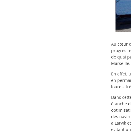
Au cœur d
progrès te
de quai pa
Marseille.
En effet, 
en permane
lourds, tr
Dans cett
étanche d
optimisati
des navire
à Larvik e
évitant un