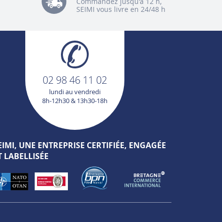
Commandez jusqu'à 12 h,
SEIMI vous livre en 24/48 h
02 98 46 11 02
lundi au vendredi
8h-12h30 & 13h30-18h
EIMI, UNE ENTREPRISE CERTIFIÉE, ENGAGÉE
T LABELLISÉE
ions. Personnalisez vos préférences pour contrôler la manière dont vos