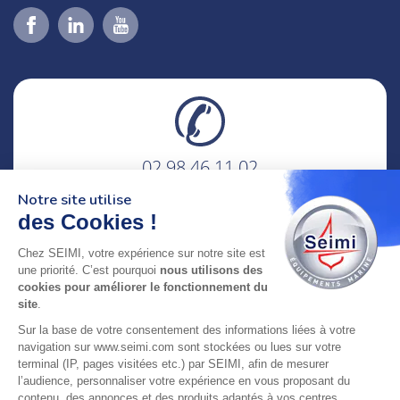
02 98 46 11 02
lundi au vendredi
Notre site utilise
8h-12h30 & 13h30-18h
des Cookies !
adresse : 75 Rue Amiral Troude,
Chez SEIMI, votre expérience sur notre site est
29200 Brest FRANCE
une priorité. C’est pourquoi
nous utilisons des
cookies pour améliorer le fonctionnement du
site
.
SEIMI, UNE ENTREPRISE CERTIFIÉE, ENGAGÉE ET
Sur la base de votre consentement des informations liées à votre
LABELLISÉE
navigation sur www.seimi.com sont stockées ou lues sur votre
terminal (IP, pages visitées etc.) par SEIMI, afin de mesurer
l’audience, personnaliser votre expérience en vous proposant du
contenu, des annonces et des produits adaptés à vos centres