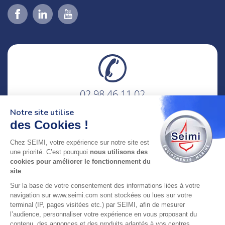
02 98 46 11 02
lundi au vendredi
Notre site utilise
8h-12h30 & 13h30-18h
des Cookies !
adresse : 75 Rue Amiral Troude,
Chez SEIMI, votre expérience sur notre site est
29200 Brest FRANCE
une priorité. C’est pourquoi
nous utilisons des
cookies pour améliorer le fonctionnement du
site
.
SEIMI, UNE ENTREPRISE CERTIFIÉE, ENGAGÉE ET
Sur la base de votre consentement des informations liées à votre
LABELLISÉE
navigation sur www.seimi.com sont stockées ou lues sur votre
terminal (IP, pages visitées etc.) par SEIMI, afin de mesurer
l’audience, personnaliser votre expérience en vous proposant du
contenu, des annonces et des produits adaptés à vos centres