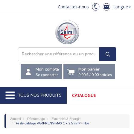
Contactez-nous
Langue
Mon compte
Mon panier
Se connecter
0,00 €
/
0,00
articles
TOUS NOS PRODUITS
CATALOGUE
Accueil
Déstockage
Électricité & Énergie
Fil de câblage VARPREN® MAX 1 x 2.5 mm² - Noir