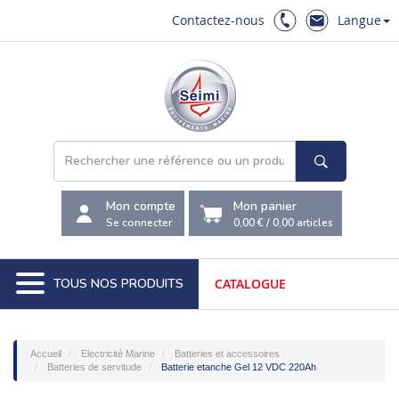
Contactez-nous
Langue
Mon compte
Mon panier
Se connecter
0,00 €
/
0,00
articles
TOUS NOS PRODUITS
CATALOGUE
Accueil
Electricité Marine
Batteries et accessoires
Batteries de servitude
Batterie etanche Gel 12 VDC 220Ah